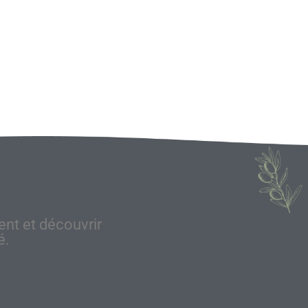
nt et découvrir
é.