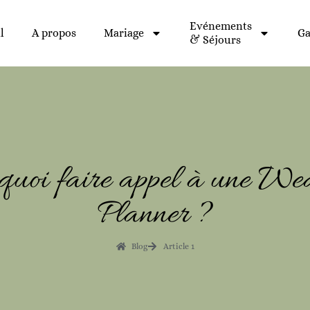
Evénements
l
A propos
Mariage
Ga
& Séjours
quoi faire appel à une We
Planner ?
Blog
Article 1