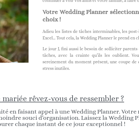
continuer à voir vos amis et votre famille, à faire
Votre Wedding Planner sélectionn
choix !
Adieu les listes de tâches interminables, les post-
Excel… Tout cela, la Wedding Planner le prend en c
Le jour J, fini aussi le besoin de solliciter parent
tâches, avec la crainte qu’ils les oublient. V
sereinement du moment présent, une coupe de c
stress inutiles.
le mariée rêvez-vous de ressembler ?
énité en faisant appel à une Wedding Planner. Votre
moindre souci d'organisation. Laissez la Wedding P
urer chaque instant de ce jour exceptionnel !