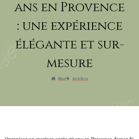
ans en Provence
: une expérience
élégante et sur-
mesure
Blog
Article 21